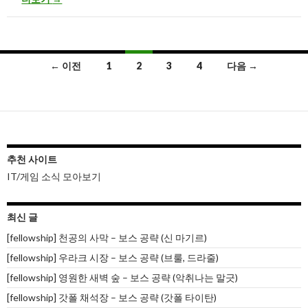
글
← 이전
1
2
3
4
다음 →
내
비
게
이
추천 사이트
IT/게임 소식 모아보기
션
최신 글
[fellowship] 천공의 사막 – 보스 공략 (신 마기르)
[fellowship] 우라크 시장 – 보스 공략 (브룰, 드라줄)
[fellowship] 영원한 새벽 숲 – 보스 공략 (악취나는 말긋)
[fellowship] 갓폴 채석장 – 보스 공략 (갓폴 타이탄)