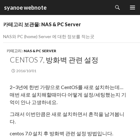
검
syanoe webnote
색
컨
주 메뉴
텐
카테고리 보관물: NAS & PC Server
츠
로
NAS와 PC (home) Server 에 대한 정보를 적는곳
건
너
카테고리 :
NAS & PC SERVER
뛰
CENTOS 7, 방화벽 관련 설정
기
2016/10/01
2~3년에 한번 가량으로 CentOS를 새로 설치하는데…
매번 새로 설치해할때마다 어떻게 설정/세팅했는지 기
억이 안나 고생하네요.
그래서 이번만큼은 새로 설치하면서 흔적을 남겨봅니
다.
centos 7.0 설치 후 방화벽 관련 설정 방법입니다.