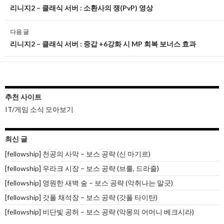
네
리니지2 – 클래식 서버 : 소환사의 쟁(PvP) 영상
비
다음 글
게
리니지2 – 클래식 서버 : 중갑 +6강화 시 MP 회복 보너스 효과
이
션
추천 사이트
IT/게임 소식 모아보기
최신 글
[fellowship] 천공의 사막 – 보스 공략 (신 마기르)
[fellowship] 우라크 시장 – 보스 공략 (브룰, 드라줄)
[fellowship] 영원한 새벽 숲 – 보스 공략 (악취나는 말긋)
[fellowship] 갓폴 채석장 – 보스 공략 (갓폴 타이탄)
[fellowship] 비단빛 공허 – 보스 공략 (악몽의 어머니 베크시라)