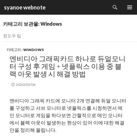
검
syanoe webnote
색
컨
주 메뉴
텐
카테고리 보관물: Windows
츠
로
윈도우 팁
건
너
카테고리 :
WINDOWS
뛰
엔비디아 그래픽카드 하나로 듀얼모니
기
터 구성 후 게임 + 넷플릭스 이용 중 블
랙 아웃 발생 시 해결 방법
2020/03/06
엔비디아 그래픽 카드에 모니터 2개 연결해 듀얼 모니터
를 구성하고 서브 모니터로 넷플릭스를 시청하면서 메
인 모니터로 게임을 하다보면 간혈적으로 메인 모니터
에서 블랙 아웃이 발생하는 현상이 있어 이에 대한 해결
안을 정리해 올립니다.