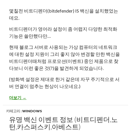
몇칠전 비트디펜더(bitdefender) IS 백신을 설치했었는
데요.
비트디펜더가 영어라 설정이 좀 어렵지 다양한 최적화
기능은 쓸만했다만…
현재 블로그 서버로 사용되는 가상 컴퓨터의 네트워크
에 대한 설정 지원이 그리 좋지 않아 변경할 만한 백신을
비트디펜더때처럼 프로모션(이벤트) 중인 제품으로 찾
다보니 이런 좋은 것(?)을 발견하게 되었습니다.
(방화벽 설정은 제대로 한거 같은데 자꾸 주기적으로 서
버 연결이 멈추는 현상이 나오네요.)
AVG Internet Security 2015 백신 4년 무료 라이센스 정보
더보기
→
카테고리 :
WINDOWS
유명 백신 이벤트 정보 (비트디펜더,노
턴,카스퍼스키,아베스트)