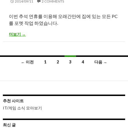
2014/09/11
2 COMMENTS
이번 추석 연휴를 이용해 오래간만에 집에 있는 모든 PC
를 포멧 작업 하였습니다.
유명 백신 이벤트 정보 (비트디펜더,노턴,카스퍼스키,아베스트)
더보기
→
글
← 이전
1
2
3
4
다음 →
내
비
게
이
추천 사이트
IT/게임 소식 모아보기
션
최신 글