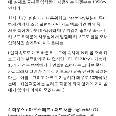
데, 실제로 글씨를 입력할때 사용되는 키갯수는 105Key
인지라…
한자, 한/영 변환키가 다른위치고 Insert Key부분이 특이
하게 생겨서 조금 불편하지만 서도 멤브리언 방식 중에
서도 특이한 LP키 타입이라 매우 키감이 좋아 만족스런
키보드!!! 덕분에 사무실에서 일할때 키보드로 글을 오래
입력하면 손가락이 아파온다는…
( 입력속도도 매우 빠른 키보드에 속하며, N키 롤 오버 키
보드기에 부족한게 하나 없지만… F1~F12 Key + 기능키
15개가 전부 뻑뻑하기에 언발란스하다는 크나큰 문제
가… 그래서 그런가 기계식 키보드가 요즘 유난히 끌려온
다는… 아참… 그리고 매크로 기능키가 좌우로 10개씩 있
는데… 키입력중에는 눌러도 작동이 되지 않기에 거이 쓸
대가 없어서 아까워 죽겠다는…)
4. 마우스 + 마우스 패드 + 패드 서클
Logitech사 G9
Laser Mouse + Coregaming Gear/EYEballer사에