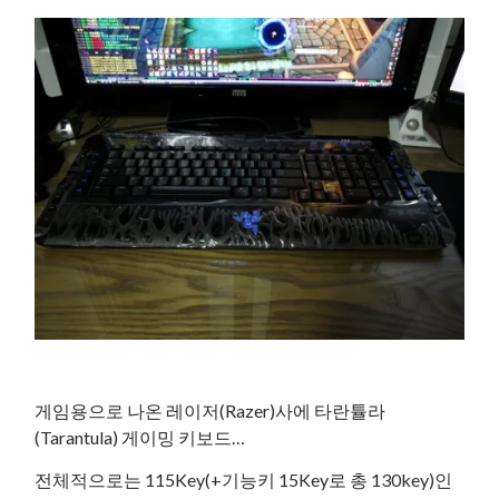
게임용으로 나온 레이저(Razer)사에 타란튤라
(Tarantula) 게이밍 키보드…
전체적으로는 115Key(+기능키 15Key로 총 130key)인