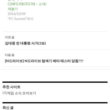
C24FG70(CFG70) – 소개/
개봉기
2016/10/09
"PC System"에서
글
이전 글
네
김대중 전 대통령 서거(2보)
비
다음 글
게
[N드라이브] N드라이브 탐색기 베타 테스터 당첨!!!!
이
션
추천 사이트
IT/게임 소식 모아보기
최신 글