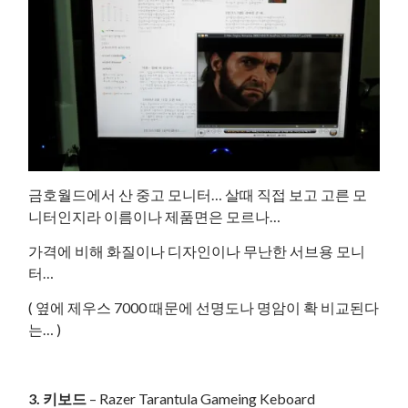
금호월드에서 산 중고 모니터… 살때 직접 보고 고른 모
니터인지라 이름이나 제품면은 모르나…
가격에 비해 화질이나 디자인이나 무난한 서브용 모니
터…
( 옆에 제우스 7000 때문에 선명도나 명암이 확 비교된다
는… )
3. 키보드
– Razer Tarantula Gameing Keboard