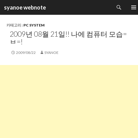
검
syanoe webnote
색
컨
주 메
텐
츠
카테고리 :
PC SYSTEM
로
2009년 08월 21일!! 나에 컴퓨터 모습=
건
ㅂ=!
너
뛰
2009/08/22
SYANOE
기