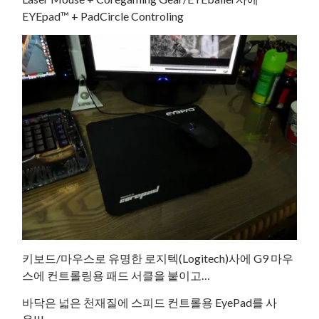
EYEpad™ + PadCircle Controling
키보드/마우스로 유명한 로지텍(Logitech)사에 G9 마우
스에 컨트롤링용 패드 서클을 붙이고…
바닥은 넓은 천재질에 스피드 컨트롤용 EyePad를 사