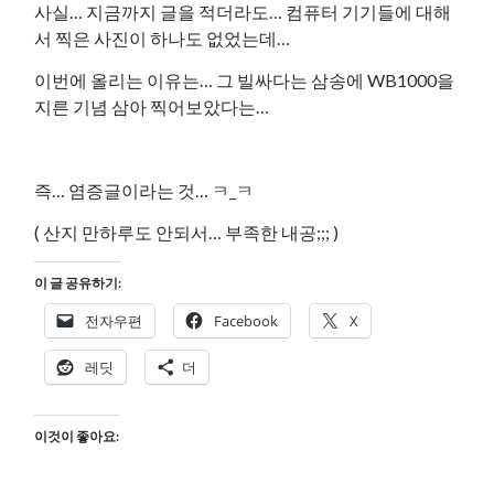
사실… 지금까지 글을 적더라도… 컴퓨터 기기들에 대해
서 찍은 사진이 하나도 없었는데…
이번에 올리는 이유는… 그 빌싸다는 삼송에 WB1000을
지른 기념 삼아 찍어보았다는…
즉… 염증글이라는 것… ㅋ_ㅋ
( 산지 만하루도 안되서… 부족한 내공;;; )
이 글 공유하기:
전자우편
Facebook
X
레딧
더
이것이 좋아요: