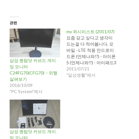
관련
my 위시리스트 (2011/07)
요즘 갖고 싶다고 생각이
드는걸 다 적어봅니다. 모
바일 - LTE 적용 안드로이
드폰 (언제나와!?) - 아이폰
삼성 퀀텀닷 커브드 게이
5 (언제나와!?) - 아이패드3
밍 모니터
(언제나와!?) - 블루투스 미
2011/07/21
C24FG70(CFG70) – 외형
니키보드 - 보조배터리 -
"일상생활"에서
살펴보기
KT Wibro 스트롱 Egg PC
2016/10/09
시스템 - Sandy Bridge-E
"PC System"에서
CPU와 해당 Mainboard
(올해 말 출시 하면 바로 구
매할듯...) - 3D 27인치 LED
모니터 (?)…
삼성 퀀텀닷 커브드 게이
밍 모니터