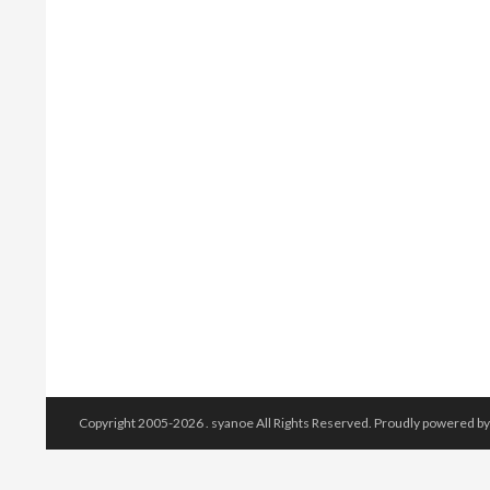
Copyright 2005-2026 .
syanoe
All Rights Reserved.
Proudly powered b