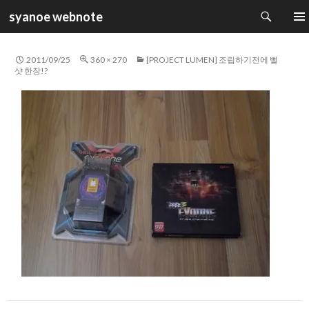
검
syanoe webnote
색
컨
주 메
텐
츠
2011/09/25
360 × 270
[PROJECT LUMEN] 조립하기전에 뻘
로
샷 한장!?
건
너
뛰
기