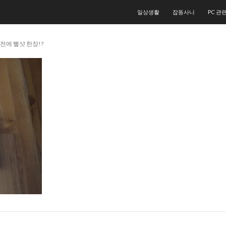
컨텐츠로 건너뛰기
일상생활
잡동사니
PC 관
기전에 뻘샷 한장!?