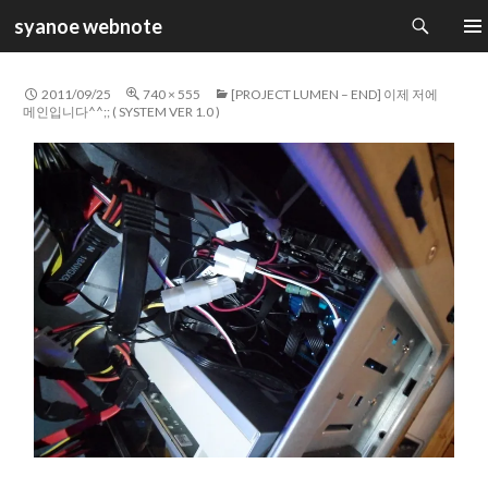
검
syanoe webnote
색
컨
주 메
텐
츠
2011/09/25
740 × 555
[PROJECT LUMEN – END] 이제 저에
로
메인입니다^^;; ( SYSTEM VER 1.0 )
건
너
뛰
기