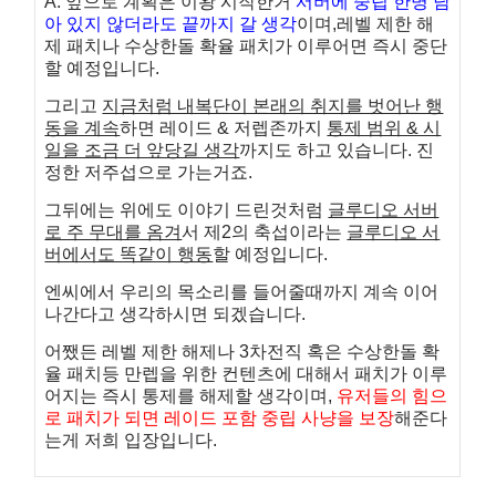
A. 앞으로 계획은 이왕 시작한거
서버에 중립 한명 남
아 있지 않더라도 끝까지 갈 생각
이며,
레벨 제한 해
제 패치나 수상한돌 확율 패치가 이루어면 즉시 중단
할 예정입니다.
그리고
지금처럼 내복단이 본래의 취지를 벗어난 행
동을 계속
하면 레이드 & 저렙존까지
통제 범위 & 시
일을 조금 더 앞당길 생각
까지도 하고 있습니다. 진
정한 저주섭으로 가는거죠.
그뒤에는 위에도 이야기 드린것처럼
글루디오 서버
로 주 무대를 옴겨
서 제2의 축섭이라는
글루디오 서
버에서도 똑같이 행동
할 예정입니다.
엔씨에서 우리의 목소리를 들어줄때까지 계속 이어
나간다고 생각하시면 되겠습니다.
어쨌든 레벨 제한 해제나 3차전직 혹은 수상한돌 확
율 패치등 만렙을 위한 컨텐츠에 대해서
패치가 이루
어지는 즉시 통제를 해제할 생각이며,
유저들의 힘으
로 패치가 되면 레이드 포함
중립 사냥을 보장
해준다
는게 저희 입장입니다.