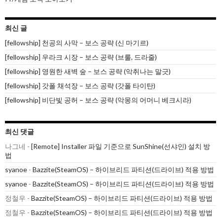
최신 글
[fellowship] 천공의 사막 – 보스 공략 (신 마기르)
[fellowship] 우라크 시장 – 보스 공략 (브룰, 드라줄)
[fellowship] 영원한 새벽 숲 – 보스 공략 (악취나는 말긋)
[fellowship] 갓폴 채석장 – 보스 공략 (갓폴 타이탄)
[fellowship] 비단빛 공허 – 보스 공략 (악몽의 어머니 베크시라)
최신 댓글
나그네
-
[Remote] Installer 파일 기준으로 SunShine(선샤인) 설치 방
법
syanoe
-
Bazzite(SteamOS) – 하이브리드 파티션(드라이브) 적용 방법
syanoe
-
Bazzite(SteamOS) – 하이브리드 파티션(드라이브) 적용 방법
정철우
-
Bazzite(SteamOS) – 하이브리드 파티션(드라이브) 적용 방법
정철우
-
Bazzite(SteamOS) – 하이브리드 파티션(드라이브) 적용 방법