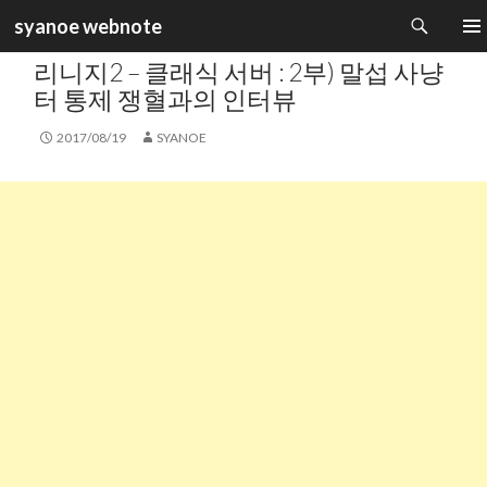
검
syanoe webnote
색
카테고리 :
GAME INFORMATION
컨
주 메
리니지2 – 클래식 서버 : 2부) 말섭 사냥
텐
츠
터 통제 쟁혈과의 인터뷰
로
건
2017/08/19
SYANOE
너
뛰
기