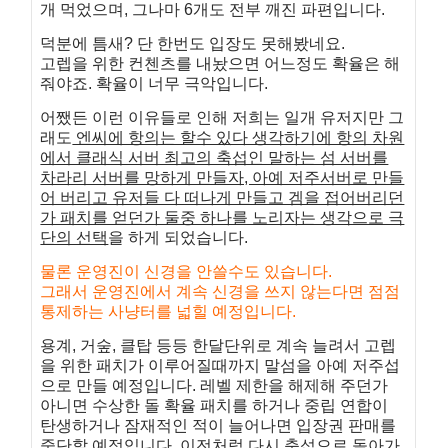
개 먹었으며, 그나마 6개도 전부 깨진 파편입니다.
덕분에 틈새? 단 한번도 입장도 못해봤네요.
고렙을 위한 컨첸츠를 내놨으면 어느정도 확율은 해
줘야죠. 확율이 너무 극악입니다.
어쨌든 이런 이유들로 인해 저희는 일개 유저지만 그
래도
엔씨에 항의는 할수 있다 생각하기에 항의 차원
에서 클래식 서버 최고의 축섭인 말하는 섬 서버를
차라리 서버를 망하게 만들자, 아예 저주서버로 만들
어 버리고 유저들 다 떠나게 만들고 겜을 접어버리던
가 패치를 얻던가 둘중 하나를 노리자는 생각으로 극
단의 선택
을 하게 되었습니다.
물론 운영진이 신경을 안쓸수도 있습니다.
그래서 운영진에서 계속 신경을 쓰지 않는다면 점점
통제하는 사냥터를 넓힐 예정입니다.
용계, 거숲, 클탑 등등 한달단위로 계속 늘려서 고렙
을 위한 패치가 이루어질때까지 말섬을 아예 저주섭
으로 만들 예정입니다. 레벨 제한을 해제해 주던가
아니면 수상한 돌 확율 패치를 하거나 중립 연합이
탄생하거나 잠재적인 적이 늘어나면 입장권 판매를
중단할 예정입니다. 이전처럼 다시 축섭으로 돌아가