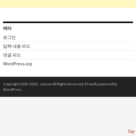
메타
로그인
입력 내용 피드
댓글 피드
WordPress.org
Copyright 2005-2026 .
syanoe
All Rights Reserved.
Proudly powered by
WordPress
Top