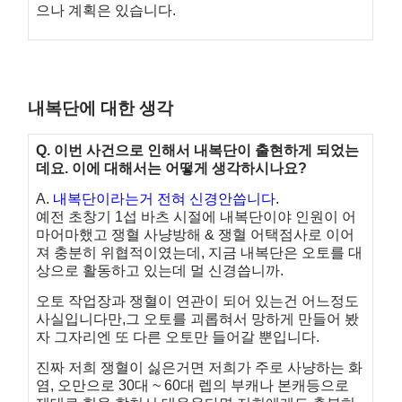
으나 계획은 있습니다.
내복단에 대한 생각
Q. 이번 사건으로 인해서 내복단이 출현하게 되었는
데요. 이에 대해서는 어떻게 생각하시나요?
A.
내복단이라는거 전혀 신경안씁니다.
예전 초창기 1섭 바츠 시절에 내복단이야 인원이 어
마어마했고 쟁혈 사냥방해 & 쟁혈
어택점사로 이어
져 충분히 위협적이였는데, 지금 내복단은 오토를 대
상으로 활동하고
있는데 멀 신경씁니까.
오토 작업장과 쟁혈이 연관이 되어 있는건 어느정도
사실입니다만,
그 오토를 괴롭혀서 망하게 만들어 봤
자 그자리엔 또 다른 오토만 들어갈 뿐입니다.
진짜 저희 쟁혈이 싫은거면 저희가 주로 사냥하는 화
염, 오만으로 30대 ~ 60대 렙의
부캐나 본캐등으로