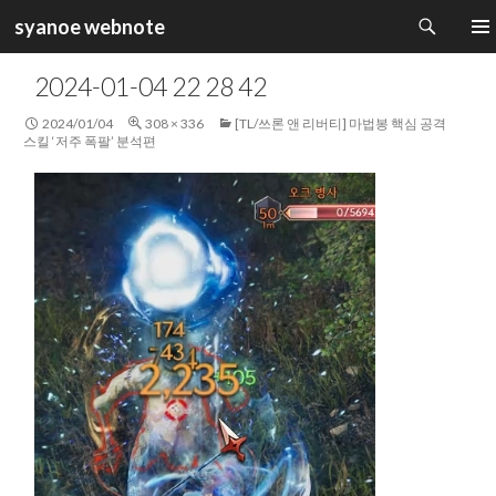
검
syanoe webnote
색
컨
주 메
텐
2024-01-04 22 28 42
츠
로
2024/01/04
308 × 336
[TL/쓰론 앤 리버티] 마법봉 핵심 공격
건
스킬 ‘저주 폭팔’ 분석편
너
뛰
기