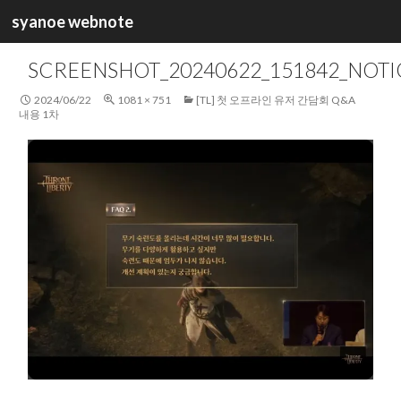
검
syanoe webnote
색
컨
텐
SCREENSHOT_20240622_151842_NOTI
츠
로
2024/06/22
1081 × 751
[TL] 첫 오프라인 유저 간담회 Q&A
건
내용 1차
너
뛰
기