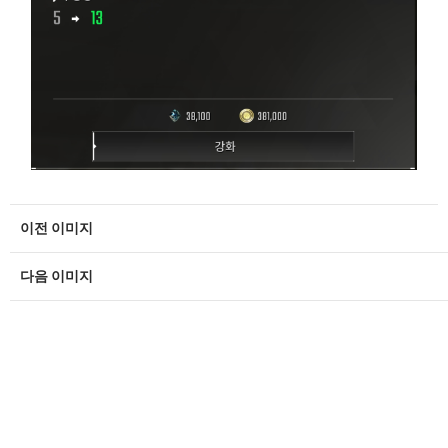
이전 이미지
다음 이미지