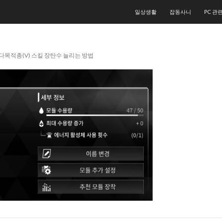
컨텐츠로 건너뛰기
일상생활
잡동사니
PC 관
 다목적총(V) 스킬 장탄수 늘리는 방법