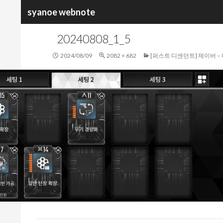
검
syanoe webnote
색
20240808_1_5
2024/08/09
2082 × 682
[퍼스트 디센던트] 제이버 –