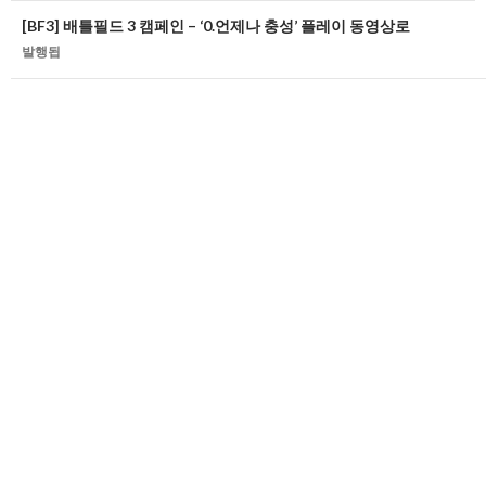
글
[BF3] 배틀필드 3 캠페인 – ‘0.언제나 충성’ 플레이 동영상로
네
발행됩
비
게
이
션