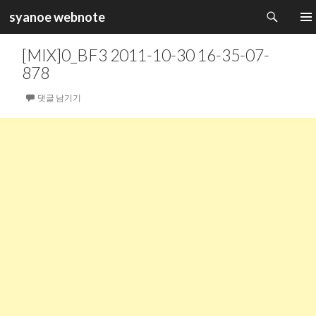
검
syanoe webnote
색
컨
주 메
텐
[MIX]0_BF3 2011-10-30 16-35-07-
츠
878
로
건
댓글 남기기
너
뛰
기