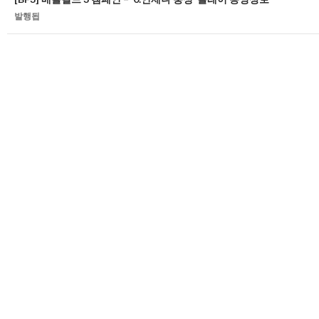
네
발행됩
비
게
이
션