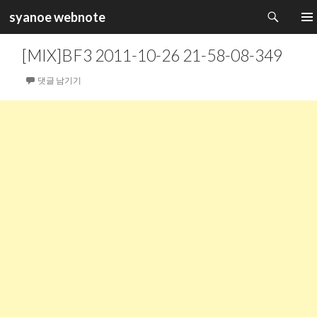
검
syanoe webnote
색
컨
주 메
텐
[MIX]BF3 2011-10-26 21-58-08-349
츠
로
댓글 남기기
건
너
뛰
기