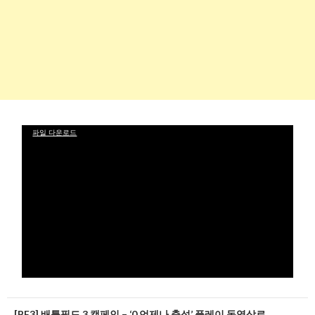
동
파일 다운로드
영
상
플
레
이
어
글
[BF3] 배틀필드 3 캠페인 – ‘0.언제나 충성’ 플레이 동영상로