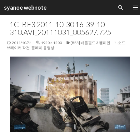
검
syanoe webnote
색
컨
주 메
텐
1C_BF3 2011-10-30 16-39-10-
츠
310.AVI_20111031_005627.725
로
건
2011/10/31
1920 × 1200
[BF3] 배틀필드 3 캠페인 – ‘1.소드
너
브레이커 작전’ 플레이 동영상
뛰
기