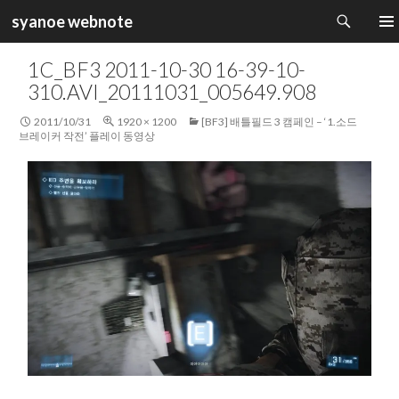
검
syanoe webnote
색
컨
주 메
텐
1C_BF3 2011-10-30 16-39-10-
츠
310.AVI_20111031_005649.908
로
건
2011/10/31
1920 × 1200
[BF3] 배틀필드 3 캠페인 – ‘1.소드
너
브레이커 작전’ 플레이 동영상
뛰
기