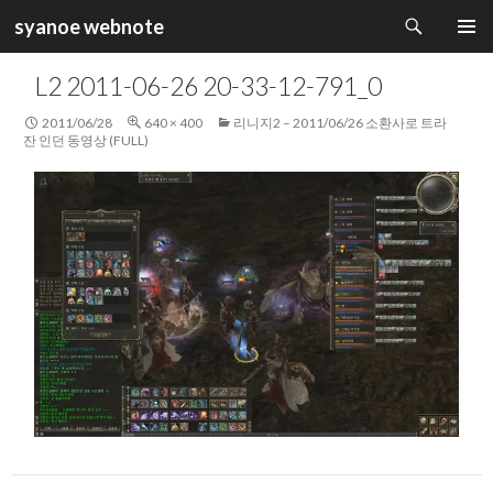
검
syanoe webnote
색
컨
주 메뉴
텐
L2 2011-06-26 20-33-12-791_0
츠
로
2011/06/28
640 × 400
리니지2 – 2011/06/26 소환사로 트라
건
잔 인던 동영상 (FULL)
너
뛰
기