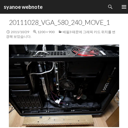
검
syanoe webnote
색
컨
주 메
텐
20111028_VGA_580_240_MOVE_1
츠
로
2011/10/29
1200 × 900
배필3 때문에 그래픽 카드 위치를 변
건
경해 보았습니다.
너
뛰
기