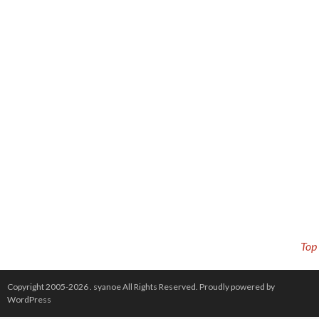
Top
Copyright 2005-2026 .
syanoe
All Rights Reserved.
Proudly powered by
WordPress