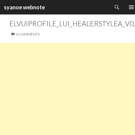
검
syanoe webnote
색
컨
주 메
텐
ELVUIPROFILE_LUI_HEALERSTYLEA_V0,
츠
로
0 COMMENTS
건
너
뛰
기