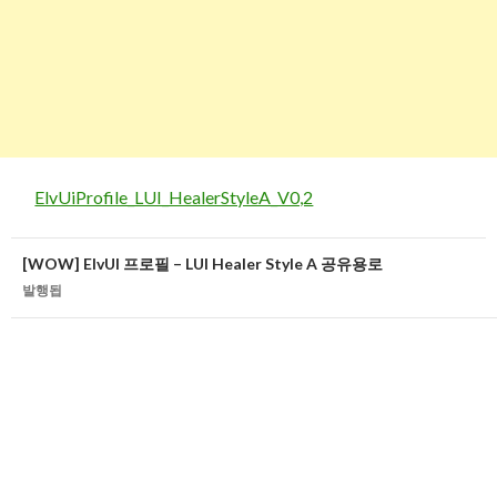
ElvUiProfile_LUI_HealerStyleA_V0,2
글
[WOW] ElvUI 프로필 – LUI Healer Style A 공유용로
네
발행됩
비
게
이
션