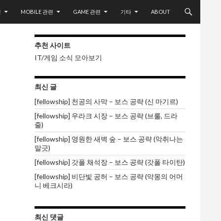
련
MOBILE 관련
GAME 관련
기타
ABOUT
추천 사이트
IT/게임 소식 모아보기
최신 글
[fellowship] 천공의 사막 – 보스 공략 (신 마기르)
[fellowship] 우라크 시장 – 보스 공략 (브룰, 드라
줄)
[fellowship] 영원한 새벽 숲 – 보스 공략 (악취나는
말긋)
[fellowship] 갓폴 채석장 – 보스 공략 (갓폴 타이탄)
[fellowship] 비단빛 공허 – 보스 공략 (악몽의 어머
니 베크시라)
최신 댓글