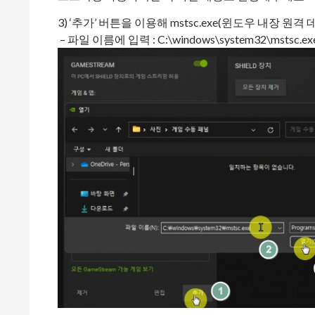
3) ‘추가’ 버튼을 이용해 mstsc.exe(윈도우 내장 
– 파일 이름에 입력 : C:\windows\system32\mstsc.ex