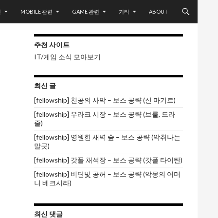
련
MOBILE 관련
GAME 관련
기타
ABOUT
추천 사이트
IT/게임 소식 모아보기
최신 글
[fellowship] 천공의 사막 – 보스 공략 (신 마기르)
[fellowship] 우라크 시장 – 보스 공략 (브룰, 드라
줄)
[fellowship] 영원한 새벽 숲 – 보스 공략 (악취나는
말긋)
[fellowship] 갓폴 채석장 – 보스 공략 (갓폴 타이탄)
[fellowship] 비단빛 공허 – 보스 공략 (악몽의 어머
니 베크시라)
최신 댓글