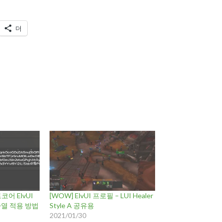
더
코어 ElvUI
[WOW] ElvUI 프로필 – LUI Healer
자열 적용 방법
Style A 공유용
2021/01/30