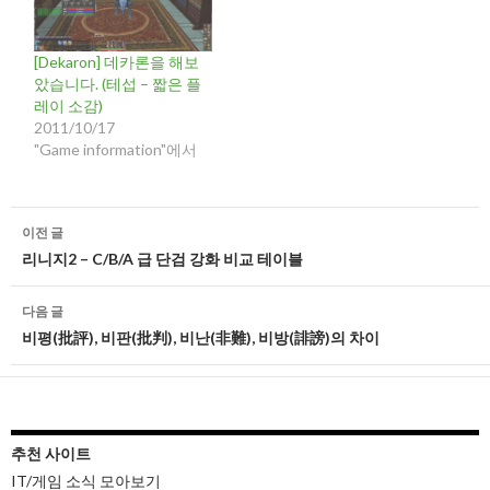
[Dekaron] 데카론을 해보
았습니다. (테섭 – 짧은 플
레이 소감)
2011/10/17
"Game information"에서
글
이전 글
네
리니지2 – C/B/A 급 단검 강화 비교 테이블
비
다음 글
게
비평(批評), 비판(批判), 비난(非難), 비방(誹謗)의 차이
이
션
추천 사이트
IT/게임 소식 모아보기