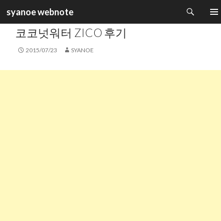
검
syanoe webnote
색
카테고리 :
일상생활
컨
주 메
코코넛워터 ZICO 후기
텐
츠
2015/07/23
SYANOE
로
건
너
뛰
기