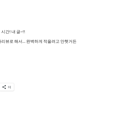
간! 내 글~!!
영화리뷰로 해서… 완벽하게 적을려고 안햇거든
더