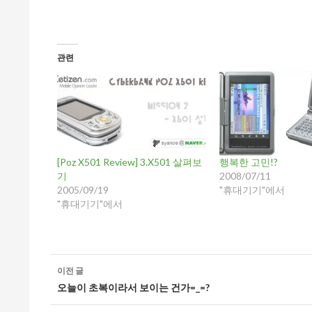
관련
[Poz X501 Review] 3.X501 살펴보
행복한 고민!?
기
2008/07/11
2005/09/19
"휴대기기"에서
"휴대기기"에서
글
이전 글
네
오늘이 초복이라서 보이는 건가=_=?