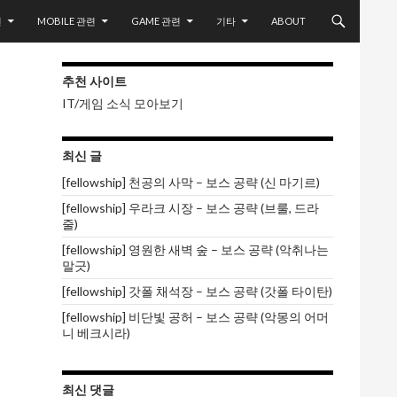
련
MOBILE 관련
GAME 관련
기타
ABOUT
추천 사이트
IT/게임 소식 모아보기
최신 글
[fellowship] 천공의 사막 – 보스 공략 (신 마기르)
[fellowship] 우라크 시장 – 보스 공략 (브룰, 드라
줄)
[fellowship] 영원한 새벽 숲 – 보스 공략 (악취나는
말긋)
[fellowship] 갓폴 채석장 – 보스 공략 (갓폴 타이탄)
[fellowship] 비단빛 공허 – 보스 공략 (악몽의 어머
니 베크시라)
최신 댓글