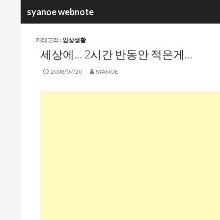
검
syanoe webnote
색
카테고리 :
일상생활
세상에… 2시간 반동안 적은게…
2008/07/20
SYANOE