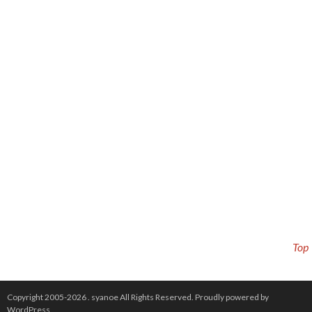
Top
Copyright 2005-2026 .
syanoe
All Rights Reserved.
Proudly powered by
WordPress