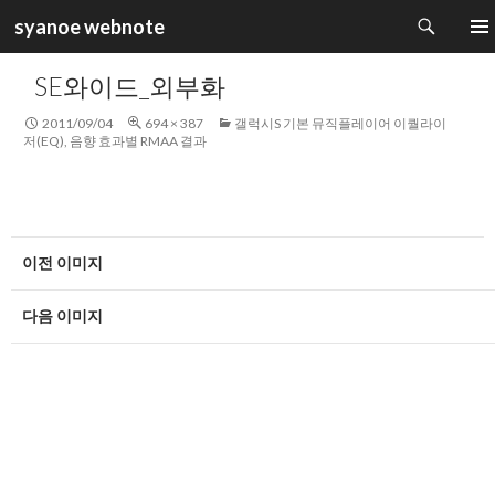
검
syanoe webnote
색
컨
주 메
텐
SE와이드_외부화
츠
로
2011/09/04
694 × 387
갤럭시S 기본 뮤직플레이어 이퀄라이
건
저(EQ), 음향 효과별 RMAA 결과
너
뛰
기
이전 이미지
다음 이미지