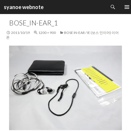
검
syanoe webnote
색
컨
주 메
텐
BOSE_IN-EAR_1
츠
로
2011/10/19
1200 × 900
BOSE IN-EAR / IE (보스 인이어) 이어
건
폰
너
뛰
기