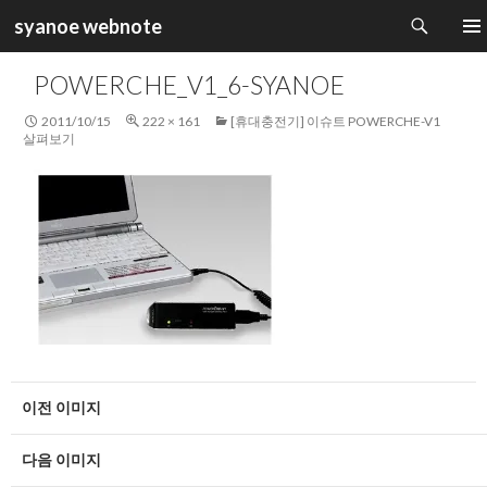
검
syanoe webnote
색
컨
주 메
텐
POWERCHE_V1_6-SYANOE
츠
로
2011/10/15
222 × 161
[휴대충전기] 이슈트 POWERCHE-V1
건
살펴보기
너
뛰
기
이전 이미지
다음 이미지