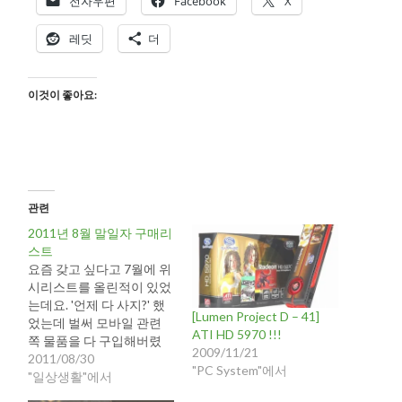
전자우편
Facebook
X
레딧
더
이것이 좋아요:
관련
2011년 8월 말일자 구매리
스트
요즘 갖고 싶다고 7월에 위
시리스트를 올린적이 있었
는데요. '언제 다 사지?' 했
[Lumen Project D – 41]
었는데 벌써 모바일 관련
ATI HD 5970 !!!
쪽 물품을 다 구입해버렸
2009/11/21
네요!!! 거디다... 추가적으
2011/08/30
"PC System"에서
로 더 지르기까지!? 모바일
"일상생활"에서
- IONTICS사 ID-K100 (