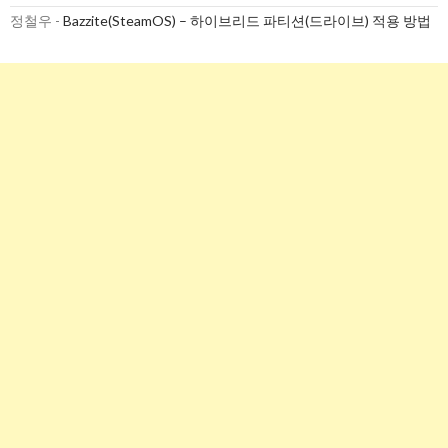
정철우
-
Bazzite(SteamOS) – 하이브리드 파티션(드라이브) 적용 방법