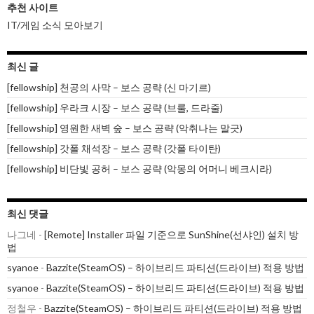
추천 사이트
IT/게임 소식 모아보기
최신 글
[fellowship] 천공의 사막 – 보스 공략 (신 마기르)
[fellowship] 우라크 시장 – 보스 공략 (브룰, 드라줄)
[fellowship] 영원한 새벽 숲 – 보스 공략 (악취나는 말긋)
[fellowship] 갓폴 채석장 – 보스 공략 (갓폴 타이탄)
[fellowship] 비단빛 공허 – 보스 공략 (악몽의 어머니 베크시라)
최신 댓글
나그네
-
[Remote] Installer 파일 기준으로 SunShine(선샤인) 설치 방
법
syanoe
-
Bazzite(SteamOS) – 하이브리드 파티션(드라이브) 적용 방법
syanoe
-
Bazzite(SteamOS) – 하이브리드 파티션(드라이브) 적용 방법
정철우
-
Bazzite(SteamOS) – 하이브리드 파티션(드라이브) 적용 방법