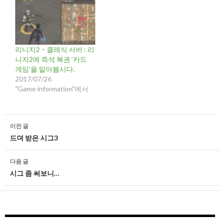
블루투스 미니키보드 ) -
Sony사 MW600 ( 블루투
스 이어폰 리시버 ) -
IMP10000 ( 11000mAh 보
조배터리 ) - KT Wibro
리니지2 – 클래식 서버 : 리
Strong Egg ( 50G…
니지2에 즉석 복권 ‘카드
게임’을 알아봅시다.
2017/07/26
"Game information"에서
글
이전 글
네
드뎌 받은 시그3
비
다음 글
게
시그 좀 써보니…
이
션