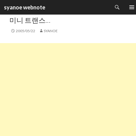
검
syanoe webnote
색
카테고리 :
주변기기
컨
주 메
미니 트랜스…
텐
츠
2005/05/22
SYANOE
로
건
너
뛰
기