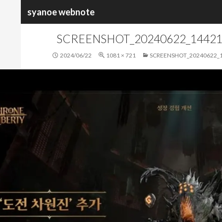
검
syanoe webnote
색
SCREENSHOT_20240622_1442
2024/06/22
1081 × 721
SCREENSHOT_20240622_