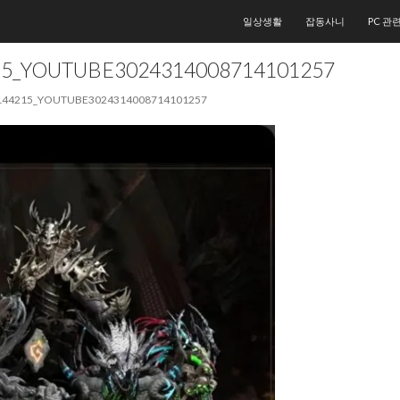
컨텐츠로 건너뛰기
일상생활
잡동사니
PC 관
15_YOUTUBE3024314008714101257
144215_YOUTUBE3024314008714101257