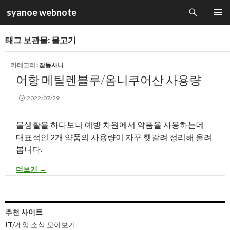
검
syanoe webnote
색
컨
주 메뉴
텐
태그 보관물: 물고기
츠
로
건
카테고리 :
잡동사니
너
어항 메틸렌블루/옴니쿠어산 사용량
뛰
기
2022/07/29
물생활을 하다보니 예방 차원에서 약품을 사용하는데
대표적인 2개 약품의 사용량이 자꾸 헷갈려 정리해 올려
봅니다.
어항 메틸렌블루/옴니쿠어산 사용량
더보기
→
추천 사이트
IT/게임 소식 모아보기