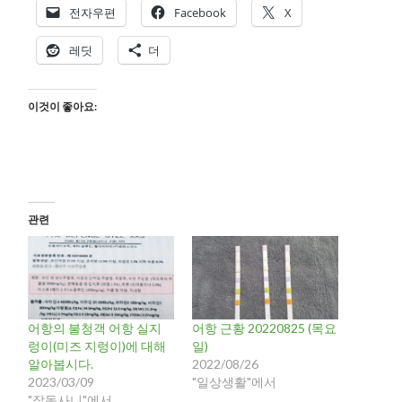
전자우편
Facebook
X
레딧
더
이것이 좋아요:
관련
어항의 불청객 어항 실지
어항 근황 20220825 (목요
렁이(미즈 지렁이)에 대해
일)
알아봅시다.
2022/08/26
2023/03/09
"일상생활"에서
"잡동사니"에서