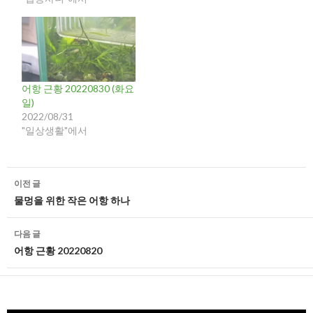
어항 근황 20220830 (화요
일)
2022/08/31
"일상생활"에서
글
이전 글
네
물멍을 위한 작은 어항 하나
비
다음 글
게
어항 근황 20220820
이
션