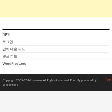
메타
로그인
입력 내용 피드
댓글 피드
WordPress.org
Top
Copyright 2005-2026 .
syanoe
All Rights Reserved.
Proudly powered by
WordPress