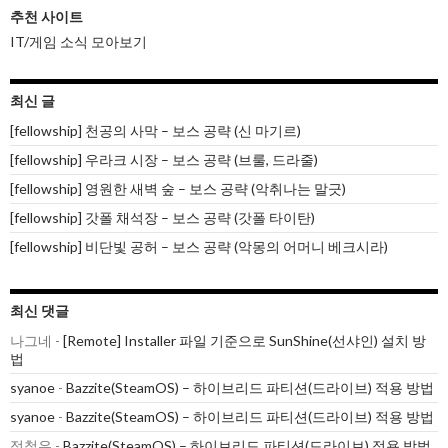
추천 사이트
IT/게임 소식 모아보기
최신 글
[fellowship] 천공의 사막 – 보스 공략 (신 마기르)
[fellowship] 우라크 시장 – 보스 공략 (브룰, 드라줄)
[fellowship] 영원한 새벽 숲 – 보스 공략 (악취나는 말긋)
[fellowship] 갓폴 채석장 – 보스 공략 (갓폴 타이탄)
[fellowship] 비단빛 공허 – 보스 공략 (악몽의 어머니 베크시라)
최신 댓글
나그네
-
[Remote] Installer 파일 기준으로 SunShine(선샤인) 설치 방
법
syanoe
-
Bazzite(SteamOS) – 하이브리드 파티션(드라이브) 적용 방법
syanoe
-
Bazzite(SteamOS) – 하이브리드 파티션(드라이브) 적용 방법
정철우
-
Bazzite(SteamOS) – 하이브리드 파티션(드라이브) 적용 방법