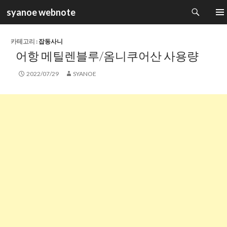
검
syanoe webnote
색
컨
주 메
텐
츠
카테고리 :
잡동사니
로
어항 메틸렌블루/옴니쿠어산 사용량
건
너
2022/07/29
SYANOE
뛰
기