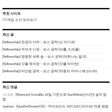
추천 사이트
IT/게임 소식 모아보기
최신 글
[fellowship] 천공의 사막 – 보스 공략 (신 마기르)
[fellowship] 우라크 시장 – 보스 공략 (브룰, 드라줄)
[fellowship] 영원한 새벽 숲 – 보스 공략 (악취나는 말긋)
[fellowship] 갓폴 채석장 – 보스 공략 (갓폴 타이탄)
[fellowship] 비단빛 공허 – 보스 공략 (악몽의 어머니 베크시라)
최신 댓글
나그네
-
[Remote] Installer 파일 기준으로 SunShine(선샤인) 설치 방
법
syanoe
-
Bazzite(SteamOS) – 하이브리드 파티션(드라이브) 적용 방법