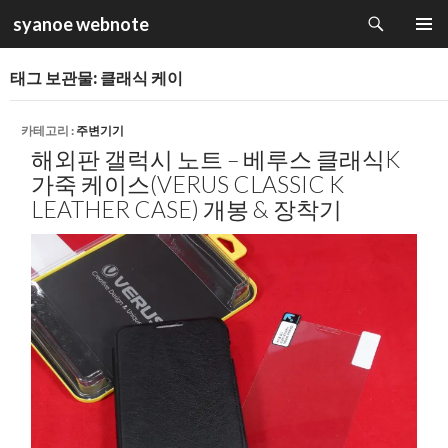
검
syanoe webnote
색
컨
주 메뉴
텐
태그 보관물: 클래식 케이
츠
로
건
카테고리 :
주변기기
너
해외판 갤럭시 노트 – 베루스 클래식K
뛰
가죽 케이스(VERUS CLASSIC K
기
LEATHER CASE) 개봉 & 장착기