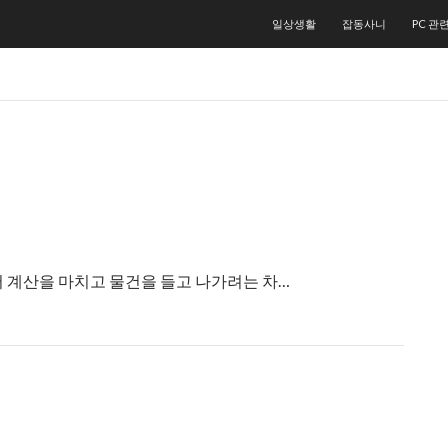
컨텐츠로 건너뛰기
일상생활
잡동사니
PC 관
 계산을 마치고 물건을 들고 나가려는 차…