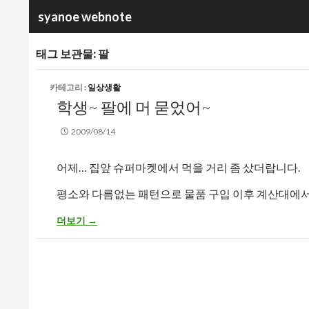
검
syanoe webnote
색
태그 보관물: 팔
카테고리 :
일상생활
학생~ 팔에 머 묻었어~
2009/08/14
어제… 집앞 슈퍼마켓에서 먹을 거리 좀 샀더랍니다.
평소와 다름없는 패턴으로 물품 구입 이후 계산대에서
학생~ 팔에 머 묻었어~
더보기
→