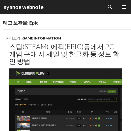
검
syanoe webnote
색
컨
주 메뉴
텐
태그 보관물: Epic
츠
로
건
카테고리 :
GAME INFORMATION
너
스팀(STEAM), 에픽(EPIC)등에서 PC
뛰
게임 구매 시 세일 및 한글화 등 정보 확
기
인 방법