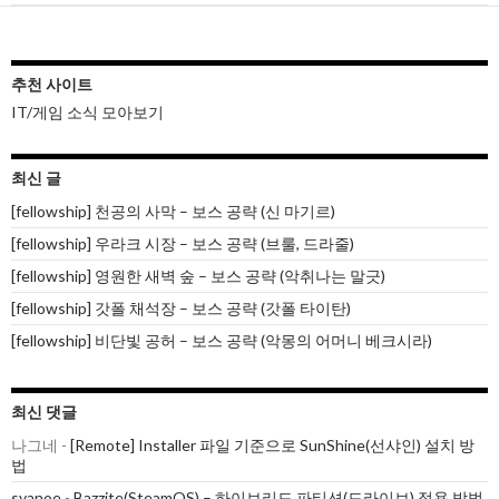
추천 사이트
IT/게임 소식 모아보기
최신 글
[fellowship] 천공의 사막 – 보스 공략 (신 마기르)
[fellowship] 우라크 시장 – 보스 공략 (브룰, 드라줄)
[fellowship] 영원한 새벽 숲 – 보스 공략 (악취나는 말긋)
[fellowship] 갓폴 채석장 – 보스 공략 (갓폴 타이탄)
[fellowship] 비단빛 공허 – 보스 공략 (악몽의 어머니 베크시라)
최신 댓글
나그네
-
[Remote] Installer 파일 기준으로 SunShine(선샤인) 설치 방
법
syanoe
-
Bazzite(SteamOS) – 하이브리드 파티션(드라이브) 적용 방법