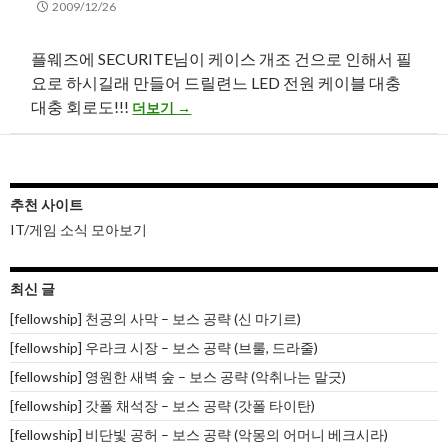
2009/12/26
플웨즈에 SECURITE님이 케이스 개조 건으로 인해서 필
요로 하시길래 만들어 드릴련느 LED 전원 케이블 대충
K62 튜닝용 LED
대충 회로도!!!
더보기
→
추천 사이트
IT/게임 소식 모아보기
최신 글
[fellowship] 천공의 사막 – 보스 공략 (신 마기르)
[fellowship] 우라크 시장 – 보스 공략 (브룰, 드라줄)
[fellowship] 영원한 새벽 숲 – 보스 공략 (악취나는 말긋)
[fellowship] 갓폴 채석장 – 보스 공략 (갓폴 타이탄)
[fellowship] 비단빛 공허 – 보스 공략 (악몽의 어머니 베크시라)