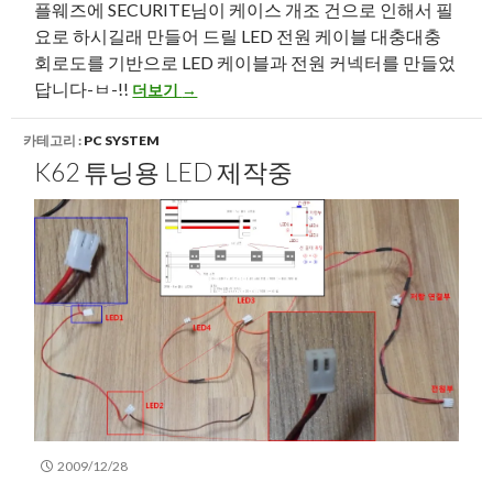
플웨즈에 SECURITE님이 케이스 개조 건으로 인해서 필
요로 하시길래 만들어 드릴 LED 전원 케이블 대충대충
회로도를 기반으로 LED 케이블과 전원 커넥터를 만들었
K62 튜닝용 LED 제작 완성
답니다-ㅂ-!!
더보기
→
카테고리 :
PC SYSTEM
K62 튜닝용 LED 제작중
2009/12/28