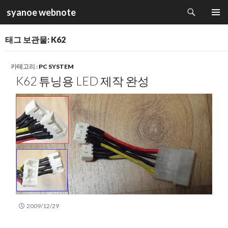
검
syanoe webnote
색
컨
주 메뉴
텐
태그 보관물: K62
츠
로
건
카테고리 :
PC SYSTEM
너
K62 튜닝용 LED 제작 완성
뛰
기
2009/12/29