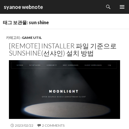
검
syanoe webnote
색
컨
주 메뉴
텐
태그 보관물: sun shine
츠
로
건
카테고리 :
GAME UTIL
너
[REMOTE] INSTALLER 파일 기준으로
뛰
SUNSHINE(선샤인) 설치 방법
기
2023/02/22
2 COMMENTS