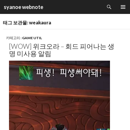
검
syanoe webnote
색
컨
주 메뉴
텐
태그 보관물: weakaura
츠
로
건
카테고리 :
GAME UTIL
너
[WOW] 위크오라 – 회드 피어나는 생
뛰
명 미사용 알림
기