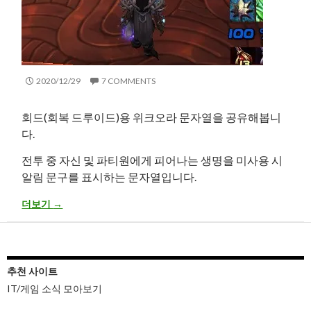
2020/12/29
7 COMMENTS
회드(회복 드루이드)용 위크오라 문자열을 공유해봅니
다.
전투 중 자신 및 파티원에게 피어나는 생명을 미사용 시
알림 문구를 표시하는 문자열입니다.
[WOW] 위크오라 – 회드 피어나는 생명 미사용 알림
더보기
→
추천 사이트
IT/게임 소식 모아보기