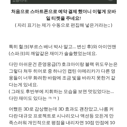
처음으로 스마트폰으로 예약 결제 했더니 이렇게 모바
일 티켓을 주네요!
( 자리 표기는 제가 수동으로 편집해 넣은거라는;; )
특히 헐크(부르스 배너 박사 말고… 변신 후)와 아이언맨
(스파크)의 깨알같은 재미가 솔솔했었는데요.
다만 아쉬운건 준영웅급(?) 호크아이랑 블랙 위도우는은
그렇다 쳐두 히어로 중 하나인 캡틴 아메리카가 다른 영
웅들이 너무 화려한 바람에 조금 빛을 바라지 못한거 같
다는게 있네요.
( 그래도 후반부에 지휘하는 모습을 보면 멋있었다는…
다만 재미도 있다는 ㅋㅋ )
어쨌든 3D로 감상했는데 3D 효과도 괜찬았고, 나름 커
다란 대규모 프로젝트로 시나리오나 액션등 모든게 만
족스러워 개인적으로 평점을 내리자면 10점 만점에 10