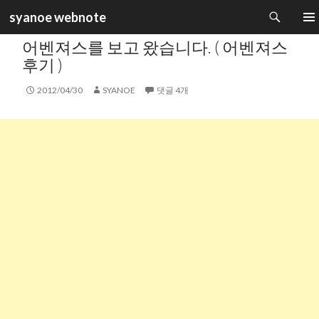
검
syanoe webnote
색
카테고리 :
일상생활
컨
주 메
어벤져스를 보고 왔습니다. ( 어벤져스
텐
츠
후기 )
로
건
2012/04/30
SYANOE
댓글 4개
너
뛰
기