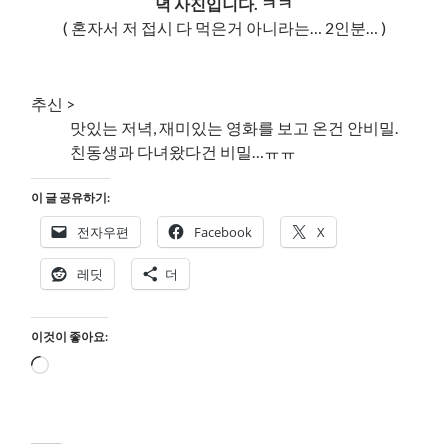
녁 사진입니다. ㅋㅋ
( 혼자서 저 접시 다 먹은거 아니라는… 2인분… )
추신 >
맛있는 저녁, 재미있는 영화를 보고 온건 안비밀.
친동생과 다녀왔다건 비밀…ㅠㅠ
이 글 공유하기:
전자우편
Facebook
X
레딧
더
이것이 좋아요:
로
드
중...