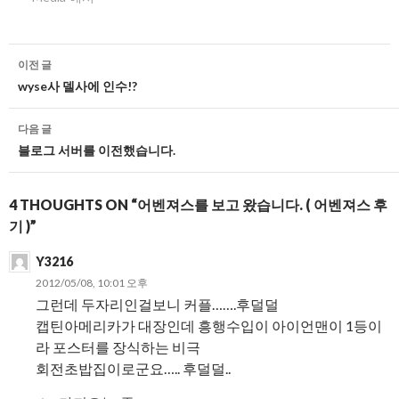
글
이전 글
네
wyse사 델사에 인수!?
비
다음 글
게
블로그 서버를 이전했습니다.
이
4 THOUGHTS ON “어벤져스를 보고 왔습니다. ( 어벤져스 후
션
기 )”
Y3216
2012/05/08, 10:01 오후
그런데 두자리인걸보니 커플…….후덜덜
캡틴아메리카가 대장인데 흥행수입이 아이언맨이 1등이
라 포스터를 장식하는 비극
회전초밥집이로군요….. 후덜덜..