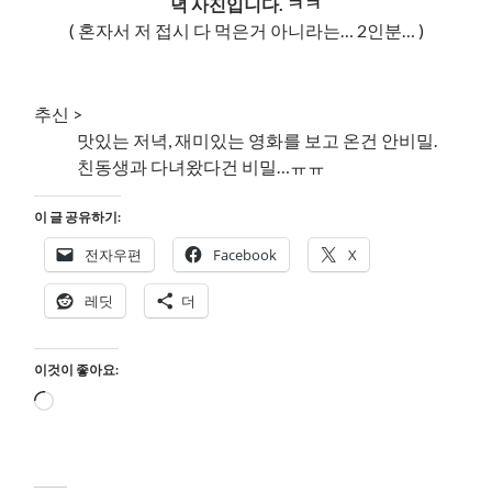
녁 사진입니다. ㅋㅋ
( 혼자서 저 접시 다 먹은거 아니라는… 2인분… )
추신 >
맛있는 저녁, 재미있는 영화를 보고 온건 안비밀.
친동생과 다녀왔다건 비밀…ㅠㅠ
이 글 공유하기:
전자우편
Facebook
X
레딧
더
이것이 좋아요:
로
드
중...