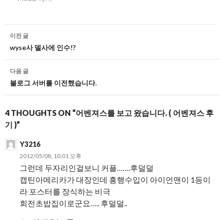
글
이전 글
네
wyse사 델사에 인수!?
비
다음 글
게
블로그 서버를 이전했습니다.
이
4 THOUGHTS ON “어벤져스를 보고 왔습니다. ( 어벤져스 후
션
기 )”
Y3216
2012/05/08, 10:01 오후
그런데 두자리인걸보니 커플…….후덜덜
캡틴아메리카가 대장인데 흥행수입이 아이언맨이 1등이
라 포스터를 장식하는 비극
회전초밥집이로군요….. 후덜덜..