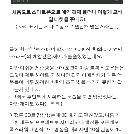
처음으로 스마트폰으로 예약 결제 했더니 이렇게 모바
일 티켓을 주네요!
( 자리 표기는 제가 수동으로 편집해 넣은거라는;; )
특히 헐크(부르스 배너 박사 말고… 변신 후)와 아이언맨
(스파크)의 깨알같은 재미가 솔솔했었는데요.
다만 아쉬운건 준영웅급(?) 호크아이랑 블랙 위도우는은
그렇다 쳐두 히어로 중 하나인 캡틴 아메리카가 다른 영
웅들이 너무 화려한 바람에 조금 빛을 바라지 못한거 같
다는게 있네요.
( 그래도 후반부에 지휘하는 모습을 보면 멋있었다는…
다만 재미도 있다는 ㅋㅋ )
어쨌든 3D로 감상했는데 3D 효과도 괜찬았고, 나름 커
다란 대규모 프로젝트로 시나리오나 액션등 모든게 만
족스러워 개인적으로 평점을 내리자면 10점 만점에 10