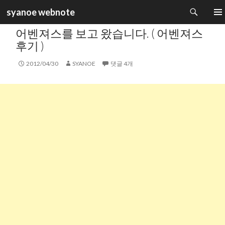
검
syanoe webnote
색
카테고리 :
일상생활
컨
주 메
어벤져스를 보고 왔습니다. ( 어벤져스
텐
츠
후기 )
로
건
2012/04/30
SYANOE
댓글 4개
너
뛰
기