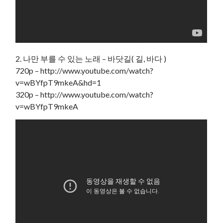
2. 나만 부를 수 있는 노래 – 바닷길( 길, 바다 )
720p – http://www.youtube.com/watch?
v=wBYfpT9mkeA&hd=1
320p – http://www.youtube.com/watch?
v=wBYfpT9mkeA