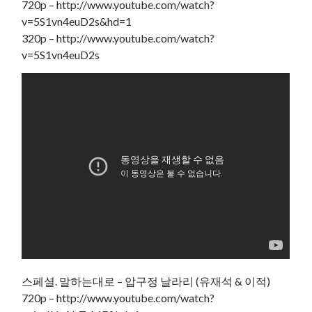
720p – http://www.youtube.com/watch?
v=5S1vn4euD2s&hd=1
320p – http://www.youtube.com/watch?
v=5S1vn4euD2s
스페셜. 말하는대로 – 압구정 날라리 (유재석 & 이적)
720p – http://www.youtube.com/watch?