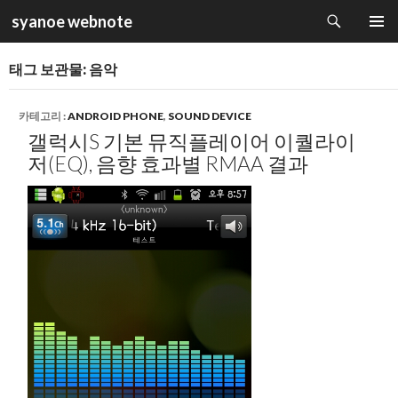
검
syanoe webnote
색
컨
주 메뉴
텐
태그 보관물: 음악
츠
로
건
카테고리 :
ANDROID PHONE
,
SOUND DEVICE
너
갤럭시S 기본 뮤직플레이어 이퀄라이
뛰
저(EQ), 음향 효과별 RMAA 결과
기