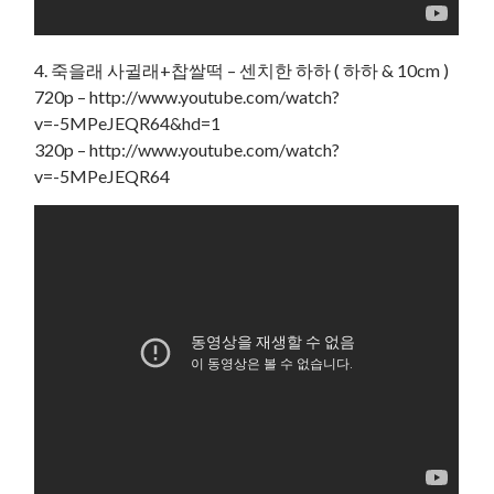
4. 죽을래 사귈래+찹쌀떡 – 센치한 하하 ( 하하 & 10cm )
720p – http://www.youtube.com/watch?
v=-5MPeJEQR64&hd=1
320p – http://www.youtube.com/watch?
v=-5MPeJEQR64