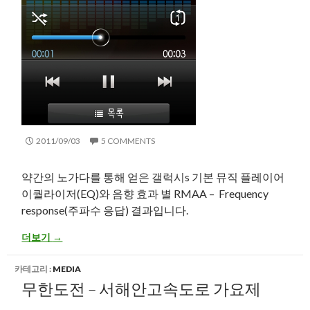
2011/09/03
5 COMMENTS
약간의 노가다를 통해 얻은 갤럭시s 기본 뮤직 플레이어
이퀄라이저(EQ)와 음향 효과 별 RMAA – Frequency
response(주파수 응답) 결과입니다.
갤럭시s 기본 뮤직플레이어 이퀄라이저(EQ), 음향 효과별 RMAA 결
더보기
→
카테고리 :
MEDIA
무한도전 – 서해안고속도로 가요제