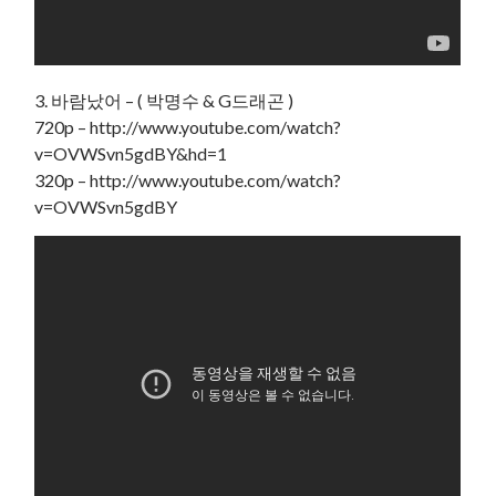
3. 바람났어 – ( 박명수 & G드래곤 )
720p – http://www.youtube.com/watch?
v=OVWSvn5gdBY&hd=1
320p – http://www.youtube.com/watch?
v=OVWSvn5gdBY