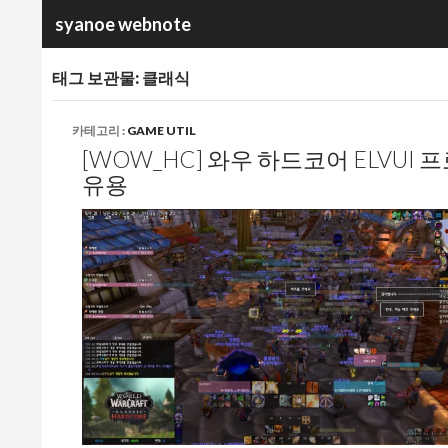
검
syanoe webnote
색
태그 보관물: 클래식
카테고리 :
GAME UTIL
[WOW_HC] 와우 하드코어 ELVUI 프로필
유용