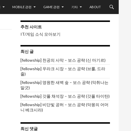
련
MOBILE 관련
GAME 관련
기타
ABOUT
추천 사이트
IT/게임 소식 모아보기
최신 글
[fellowship] 천공의 사막 – 보스 공략 (신 마기르)
[fellowship] 우라크 시장 – 보스 공략 (브룰, 드라
줄)
[fellowship] 영원한 새벽 숲 – 보스 공략 (악취나는
말긋)
[fellowship] 갓폴 채석장 – 보스 공략 (갓폴 타이탄)
[fellowship] 비단빛 공허 – 보스 공략 (악몽의 어머
니 베크시라)
최신 댓글