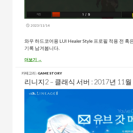
2023/11/14
와우 하드코어용 LUI Healer Style 프로필 적용 
기록 남겨봅니다.
[WOW_HC] 와우 하드코어 ElvUI 프로필 적용 시 추가 설정 
더보기
→
카테고리 :
GAME STORY
리니지2 – 클래식 서버 : 2017년 11