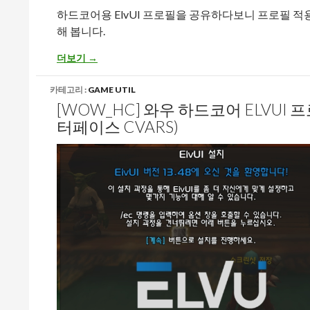
하드코어용 ElvUI 프로필을 공유하다보니 프로필 적
해 봅니다.
[WOW_HC] 와우 하드코어 ElvUI 프로필, 오라필터 문자열
더보기
→
카테고리 :
GAME UTIL
[WOW_HC] 와우 하드코어 ELVUI 
터페이스 CVARS)