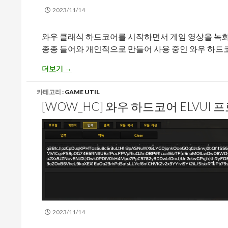
2023/11/14
와우 클래식 하드코어를 시작하면서 게임 영상을 녹
종종 들어와 개인적으로 만들어 사용 중인 와우 하드코어
[WOW_HC] 와우 하드코어 ElvUI 프로필 – LUI Healer Sty
더보기
→
카테고리 :
GAME UTIL
[WOW_HC] 와우 하드코어 ELVUI
2023/11/14