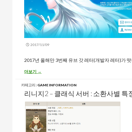
2017/11/09
2017년 올해만 3번째 유브 갓 레터(개발자 레터)가 떳
리니지2 – 클래식 서버 : 2017년 11월 유브 갓 레터 후기 (소
더보기
→
카테고리 :
GAME INFORMATION
리니지2 – 클래식 서버 : 소환사별 특