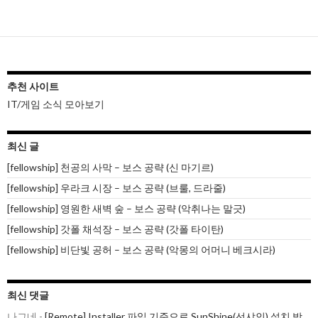
내
비
게
이
추천 사이트
IT/게임 소식 모아보기
션
최신 글
[fellowship] 천공의 사막 – 보스 공략 (신 마기르)
[fellowship] 우라크 시장 – 보스 공략 (브룰, 드라줄)
[fellowship] 영원한 새벽 숲 – 보스 공략 (악취나는 말긋)
[fellowship] 갓폴 채석장 – 보스 공략 (갓폴 타이탄)
[fellowship] 비단빛 공허 – 보스 공략 (악몽의 어머니 베크시라)
최신 댓글
나그네
-
[Remote] Installer 파일 기준으로 SunShine(선샤인) 설치 방