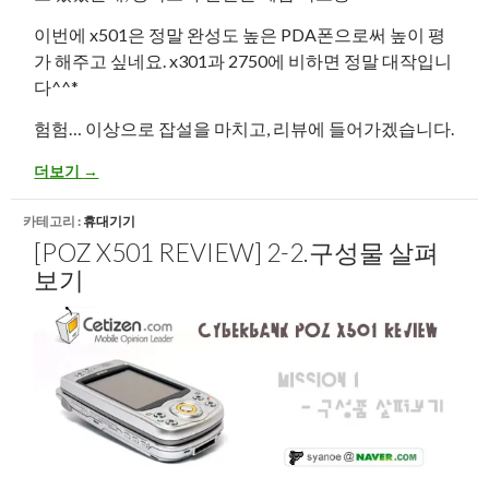
이번에 x501은 정말 완성도 높은 PDA폰으로써 높이 평
가 해주고 싶네요. x301과 2750에 비하면 정말 대작입니
다^^*
험험… 이상으로 잡설을 마치고, 리뷰에 들어가겠습니다.
[Poz X501 Review] 3.X501 살펴보기
더보기
→
카테고리 :
휴대기기
[POZ X501 REVIEW] 2-2.구성물 살펴
보기