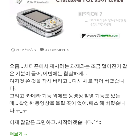
2005/12/28
3 COMMENTS
요즘… 세티즌에서 제시하는 과제와는 조금 멀어진거 같
은 기분이 들어, 이번에는 참실하게…
여지것 쓴 것을 잠시 버리고… 다시 새로 적어 버렸습니
다.
그리고, 카메라 기능 외에도 동영상 찰영 기능도 있는
데… 찰영한 동영상을 올릴 곳이 없어, 패스 해 버렸습니
다.ㅜ_ㅜ
이제 잡담은 그만하고, 시작하겠습니다.^^;;
[Poz X501 Review] e1.여러가지 기능과 전화통화품질 및 무선인
더보기
→