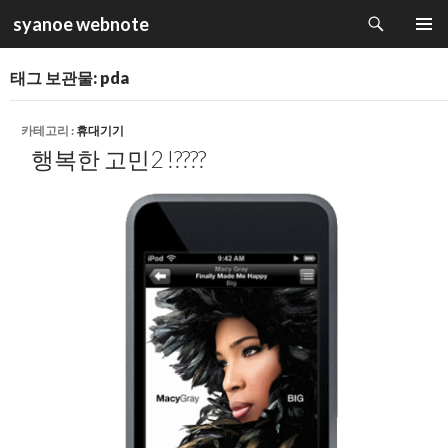
검
syanoe webnote
색
컨
주 메뉴
텐
태그 보관물: pda
츠
로
건
카테고리 :
휴대기기
너
행복한 고민2 !????
뛰
기