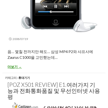
2008/07/19
음… 몇칠 전까지만 해도… 삼성 MP4 P2와 샤프사에
Zaurus C1000을 고민했는데…
행복한 고민2 !????
더보기
→
카테고리 :
휴대기기
[POZ X501 REVIEW] E1.여러가지 기
능과 전화통화품질 및 무선인터넷 사용
평