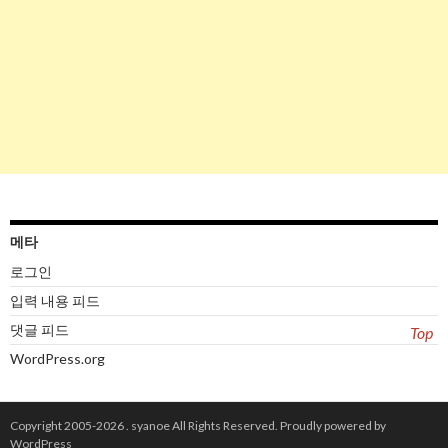
메타
로그인
입력 내용 피드
댓글 피드
Top
WordPress.org
Copyright 2005-2026 .
syanoe
All Rights Reserved.
Proudly powered by
WordPress