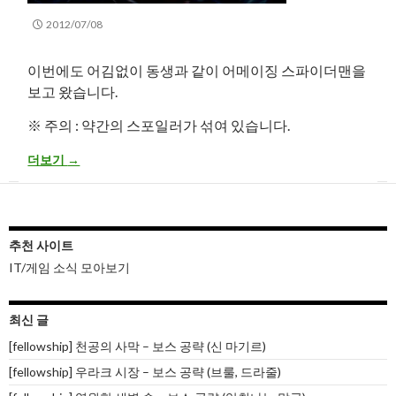
2012/07/08
이번에도 어김없이 동생과 같이 어메이징 스파이더맨을
보고 왔습니다.
※ 주의 : 약간의 스포일러가 섞여 있습니다.
어메이징 스파이더맨 보고 왔습니다. (Amazing Spider-Man 후기)
더보기
→
추천 사이트
IT/게임 소식 모아보기
최신 글
[fellowship] 천공의 사막 – 보스 공략 (신 마기르)
[fellowship] 우라크 시장 – 보스 공략 (브룰, 드라줄)