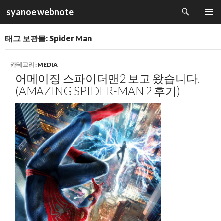
검
syanoe webnote
색
컨
주 메뉴
텐
태그 보관물: Spider Man
츠
로
건
카테고리 :
MEDIA
너
어메이징 스파이더맨2 보고 왔습니다.
뛰
(AMAZING SPIDER-MAN 2 후기)
기