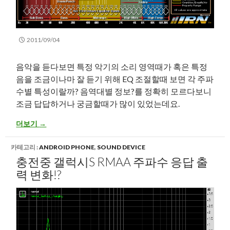
2011/09/04
음악을 듣다보면 특정 악기의 소리 영역때가 혹은 특정
음을 조금이나마 잘 듣기 위해 EQ 조절할때 보면 각 주파
수별 특성이랄까? 음역대별 정보?를 정확히 모르다보니
조금 답답하거나 궁금할때가 많이 있었는데요.
음역대별 그래프 (Frequency Response Graph)
더보기
→
카테고리 :
ANDROID PHONE
,
SOUND DEVICE
충전중 갤럭시S RMAA 주파수 응답 출
력 변화!?