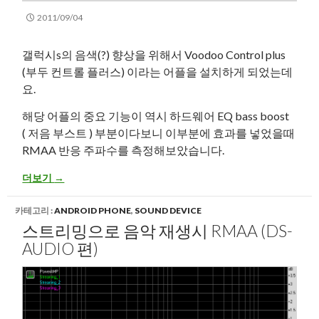
2011/09/04
갤럭시s의 음색(?) 향상을 위해서 Voodoo Control plus
(부두 컨트롤 플러스) 이라는 어플을 설치하게 되었는데
요.
해당 어플의 중요 기능이 역시 하드웨어 EQ bass boost
( 저음 부스트 ) 부분이다보니 이부분에 효과를 넣었을때
RMAA 반응 주파수를 측정해보았습니다.
갤럭시s Voodoo Control – Bass Boost 효과별 RMAA 결과
더보기
→
카테고리 :
ANDROID PHONE
,
SOUND DEVICE
스트리밍으로 음악 재생시 RMAA (DS-
AUDIO 편)