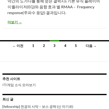
약간의 노가다를 통해 얻은 갤럭시s 기본 뮤직 플레이어
이퀄라이저(EQ)와 음향 효과 별 RMAA – Frequency
response(주파수 응답) 결과입니다.
갤럭시s 기본 뮤직플레이어 이퀄라이저(EQ), 음향 효과별 RMAA 결
더보기
→
글
← 이전
1
2
3
4
5
다음 →
내
비
게
이
추천 사이트
IT/게임 소식 모아보기
션
최신 글
[fellowship] 천공의 사막 – 보스 공략 (신 마기르)