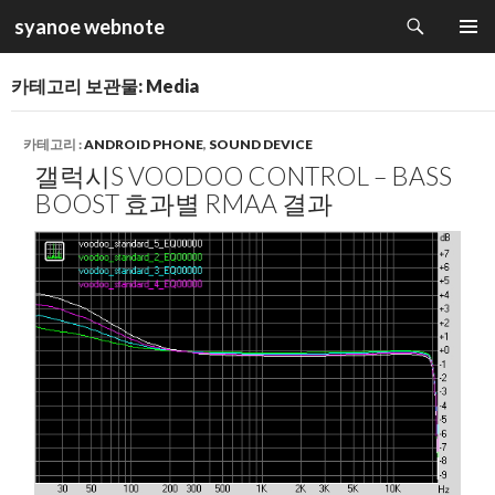
검
syanoe webnote
색
컨
주 메뉴
텐
카테고리 보관물: Media
츠
로
건
카테고리 :
ANDROID PHONE
,
SOUND DEVICE
너
갤럭시S VOODOO CONTROL – BASS
뛰
BOOST 효과별 RMAA 결과
기