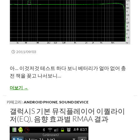
2011/09/03
아… 이것저것 테스트 하다 보니 베터리가 얼마 없어 충
전 잭을 꽂고 나서보니…
충전중 갤럭시s RMAA 주파수 응답 출력 변화!?
더보기
→
카테고리 :
ANDROID PHONE
,
SOUND DEVICE
갤럭시S 기본 뮤직플레이어 이퀄라이
저(EQ), 음향 효과별 RMAA 결과