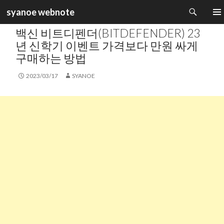
검
syanoe webnote
색
카테고리 :
UTIL
컨
주 메
백신 비트디펜더(BITDEFENDER) 23
텐
츠
년 신학기 이벤트 가격보다 만원 싸게
로
구매하는 방법
건
너
2023/03/17
SYANOE
뛰
기