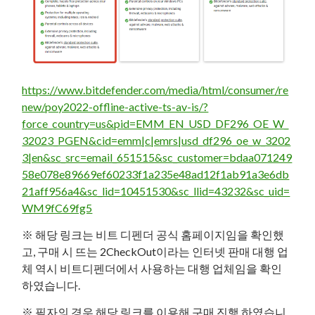
https://www.bitdefender.com/media/html/consumer/re
new/poy2022-offline-active-ts-av-is/?
force_country=us&pid=EMM_EN_USD_DF296_OE_W_
32023_PGEN&cid=emm|c|emrs|usd_df296_oe_w_3202
3|en&sc_src=email_651515&sc_customer=bdaa071249
58e078e89669ef60233f1a235e48ad12f1ab91a3e6db
21aff956a4&sc_lid=10451530&sc_llid=43232&sc_uid=
WM9fC69fg5
※ 해당 링크는 비트 디펜더 공식 홈페이지임을 확인했
고, 구매 시 뜨는 2CheckOut이라는 인터넷 판매 대행 업
체 역시 비트디펜더에서 사용하는 대행 업체임을 확인
하였습니다.
※ 필자의 경우 해당 링크를 이용해 구매 진행 하였습니