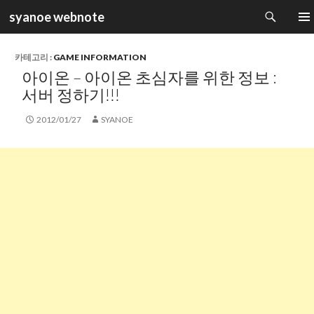
검
syanoe webnote
색
컨
주 메
텐
츠
카테고리 :
GAME INFORMATION
로
아이온 – 아이온 초심자를 위한 정보 :
건
서버 정하기!!!
너
뛰
2012/01/27
SYANOE
기