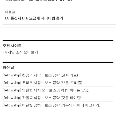
네
비
다음 글
게
LG 통신사 LTE 요금제 데이터량 증가
이
션
추천 사이트
IT/게임 소식 모아보기
최신 글
[fellowship] 천공의 사막 – 보스 공략 (신 마기르)
[fellowship] 우라크 시장 – 보스 공략 (브룰, 드라줄)
[fellowship] 영원한 새벽 숲 – 보스 공략 (악취나는 말긋)
[fellowship] 갓폴 채석장 – 보스 공략 (갓폴 타이탄)
[fellowship] 비단빛 공허 – 보스 공략 (악몽의 어머니 베크시라)