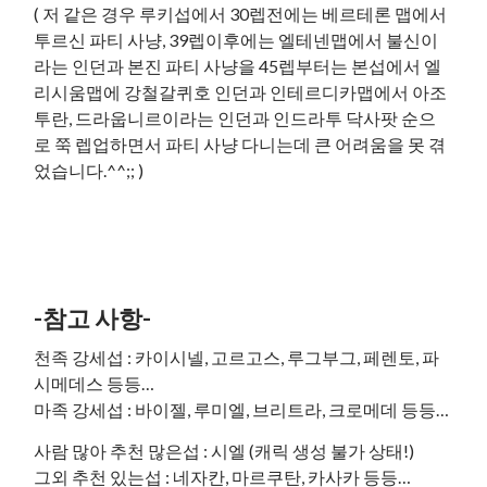
( 저 같은 경우 루키섭에서 30렙전에는 베르테론 맵에서
투르신 파티 사냥, 39렙이후에는 엘테넨맵에서 불신이
라는 인던과 본진 파티 사냥을 45렙부터는 본섭에서 엘
리시움맵에 강철갈퀴호 인던과 인테르디카맵에서 아조
투란, 드라웁니르이라는 인던과 인드라투 닥사팟 순으
로 쭉 렙업하면서 파티 사냥 다니는데 큰 어려움을 못 겪
었습니다.^^;; )
-참고 사항-
천족 강세섭 : 카이시넬, 고르고스, 루그부그, 페렌토, 파
시메데스 등등…
마족 강세섭 : 바이젤, 루미엘, 브리트라, 크로메데 등등…
사람 많아 추천 많은섭 : 시엘 (캐릭 생성 불가 상태!)
그외 추천 있는섭 : 네자칸, 마르쿠탄, 카사카 등등…