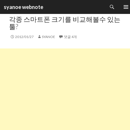
검
syanoe webnote
색
카테고리 :
ANDROID PHONE
컨
주 메
각종 스마트폰 크기를 비교해볼수 있는
텐
츠
툴?
로
건
2012/01/27
SYANOE
댓글 4개
너
뛰
기