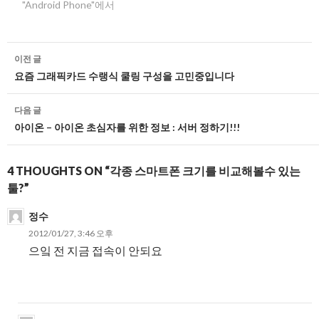
"Android Phone"에서
글
이전 글
네
요즘 그래픽카드 수랭식 쿨링 구성을 고민중입니다
비
다음 글
게
아이온 – 아이온 초심자를 위한 정보 : 서버 정하기!!!
이
4 THOUGHTS ON “각종 스마트폰 크기를 비교해볼수 있는
션
툴?”
정수
2012/01/27, 3:46 오후
으잌 전 지금 접속이 안되요