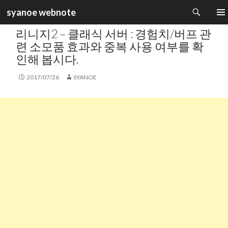
검
syanoe webnote
색
카테고리 :
GAME INFORMATION
컨
주 메
리니지2 – 클래식 서버 : 경험치/버프 관
텐
츠
련 소모품 효과와 중복 사용 여부를 확
로
인해 봅시다.
건
너
2017/07/26
SYANOE
뛰
기