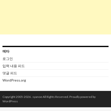
메타
로그인
입력 내용 피드
댓글 피드
WordPress.org
Copyright 2005-2026 .
syanoe
All Rights Reserved.
Proudly powered by
WordPress