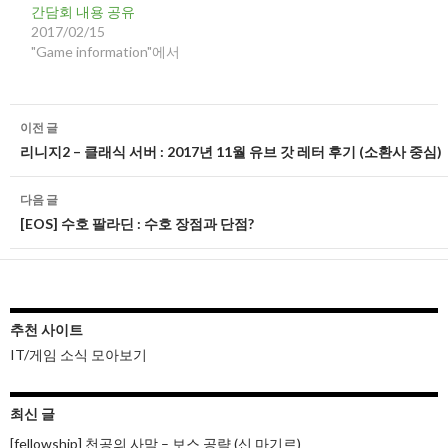
간담회 내용 공유
2017/02/15
"Game information"에서
글
이전 글
네
리니지2 – 클래식 서버 : 2017년 11월 유브 갓 레터 후기 (소환사 중심)
비
다음 글
게
[EOS] 수호 팔라딘 : 수호 장점과 단점?
이
션
추천 사이트
IT/게임 소식 모아보기
최신 글
[fellowship] 천공의 사막 – 보스 공략 (신 마기르)