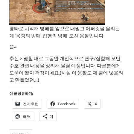
평타로 시작해 방패를 앞으로 내밀고 어퍼컷을 올리는
게 ‘응징의 방패-집행의 방패’ 모션 움짤입니다.
끝~
추신 > 몇칠 내로 그동안 개인적으로 연구/실험해 오던
수호 관련 내용을 정리해 올릴 예정입니다. 다른분에게
도움이 될지 걱정이네요.(사실 이 움짤도 제 글에 넣을려
고 만들었던…)
이 글 공유하기:
전자우편
Facebook
X
레딧
더