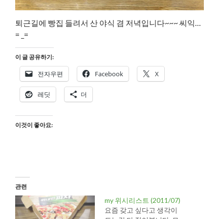
퇴근길에 빵집 들려서 산 야식 겸 저녁입니다~~~ 씨익…
= _=
이 글 공유하기:
전자우편
Facebook
X
레딧
더
이것이 좋아요:
관련
my 위시리스트 (2011/07)
요즘 갖고 싶다고 생각이