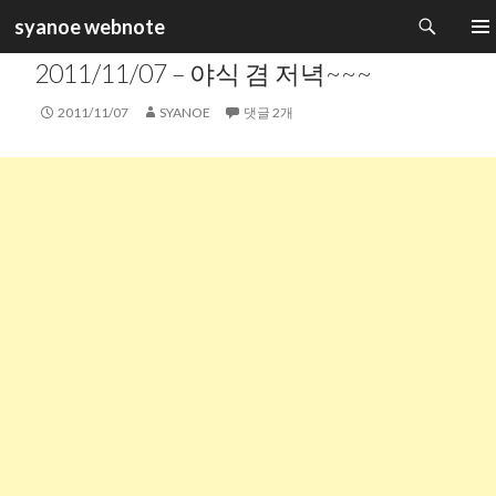
검
syanoe webnote
색
카테고리 :
일상생활
컨
주 메
2011/11/07 – 야식 겸 저녁~~~
텐
츠
2011/11/07
SYANOE
댓글 2개
로
건
너
뛰
기