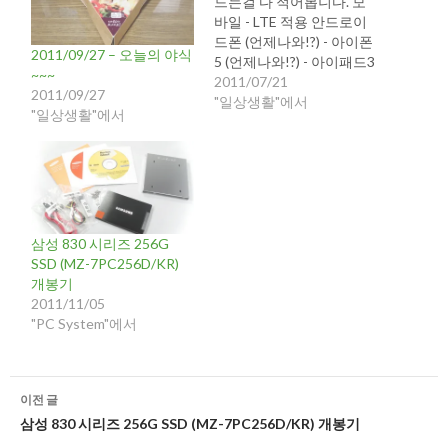
드는걸 다 적어봅니다. 모
바일 - LTE 적용 안드로이
드폰 (언제나와!?) - 아이폰
2011/09/27 – 오늘의 야식
5 (언제나와!?) - 아이패드3
~~~
(언제나와!?) - 블루투스 미
2011/07/21
2011/09/27
니키보드 - 보조배터리 -
"일상생활"에서
"일상생활"에서
KT Wibro 스트롱 Egg PC
시스템 - Sandy Bridge-E
CPU와 해당 Mainboard
(올해 말 출시 하면 바로 구
매할듯...) - 3D 27인치 LED
모니터 (?)…
삼성 830 시리즈 256G
SSD (MZ-7PC256D/KR)
개봉기
2011/11/05
"PC System"에서
글
이전 글
네
삼성 830 시리즈 256G SSD (MZ-7PC256D/KR) 개봉기