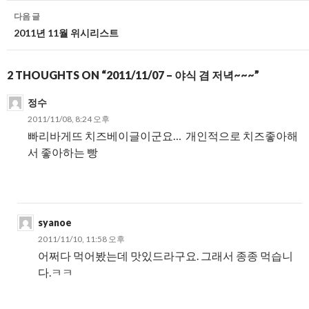
비
다음 글
게
2011년 11월 위시리스트
이
2 THOUGHTS ON “2011/11/07 – 야식 겸 저녁~~~”
션
정수
2011/11/08, 8:24 오후
빠리바게뜨 치즈베이글이군요… 개인적으로 치즈좋아해
서 좋아하는 빵
syanoe
2011/11/10, 11:58 오후
어쩌다 먹어봤는데 맛있드라구요. 그래서 종종 먹습니
다.ㅋㅋ